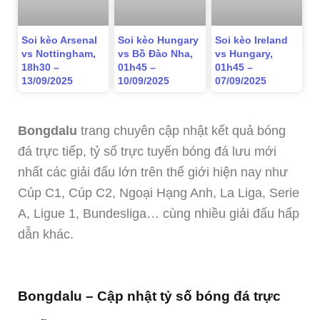
Soi kèo Arsenal
Soi kèo Hungary
Soi kèo Ireland
vs Nottingham,
vs Bồ Đào Nha,
vs Hungary,
18h30 –
01h45 –
01h45 –
13/09/2025
10/09/2025
07/09/2025
Bongdalu
trang chuyên cập nhật kết quả bóng
đá trực tiếp, tỷ số trực tuyến bóng đá lưu mới
nhất các giải đấu lớn trên thế giới hiện nay như
Cúp C1, Cúp C2, Ngoại Hạng Anh, La Liga, Serie
A, Ligue 1, Bundesliga… cùng nhiều giải đấu hấp
dẫn khác.
Bongdalu – Cập nhật tỷ số bóng đá trực