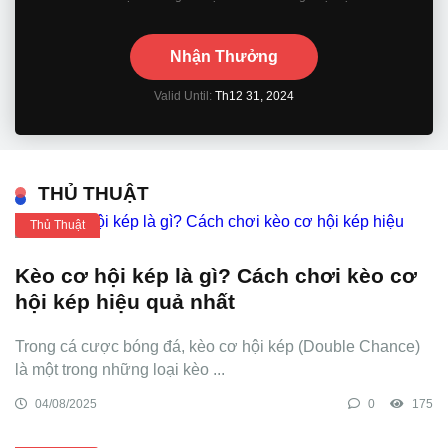
Nhận Thưởng
Valid Until:
Th12 31, 2024
THỦ THUẬT
Thủ Thuật
Kèo cơ hội kép là gì? Cách chơi kèo cơ
hội kép hiệu quả nhất
Trong cá cược bóng đá, kèo cơ hội kép (Double Chance)
là một trong những loại kèo ...
04/08/2025
0
175