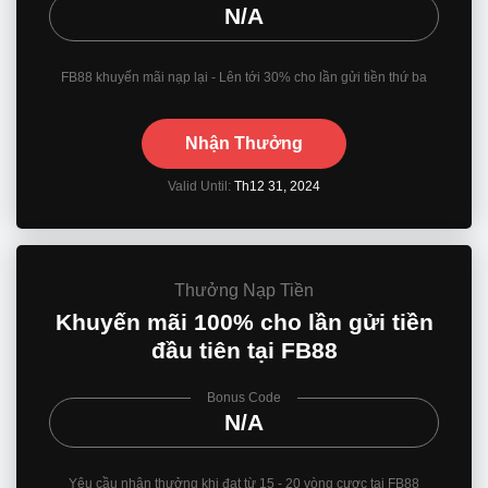
N/A
FB88 khuyến mãi nạp lại - Lên tới 30% cho lần gửi tiền thứ ba
Nhận Thưởng
Valid Until:
Th12 31, 2024
Thưởng Nạp Tiền
Khuyến mãi 100% cho lần gửi tiền
đầu tiên tại FB88
Bonus Code
N/A
Yêu cầu nhận thưởng khi đạt từ 15 - 20 vòng cược tại FB88