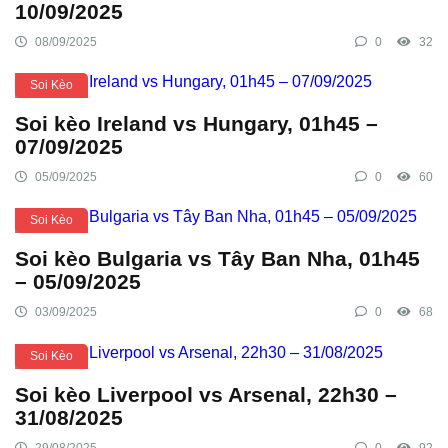
10/09/2025
08/09/2025
0
32
Soi Kèo
Soi kèo Ireland vs Hungary, 01h45 –
07/09/2025
05/09/2025
0
60
Soi Kèo
Soi kèo Bulgaria vs Tây Ban Nha, 01h45
– 05/09/2025
03/09/2025
0
68
Soi Kèo
Soi kèo Liverpool vs Arsenal, 22h30 –
31/08/2025
29/08/2025
0
92