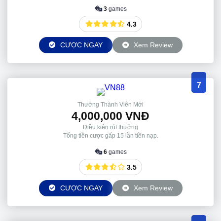
3
games
4.3
CƯỢC NGAY
Xem Review
7
Thưởng Thành Viên Mới
4,000,000 VNĐ
Điều kiện rút thưởng
Tổng tiền cược gấp 15 lần tiền nạp.
6
games
3.5
CƯỢC NGAY
Xem Review