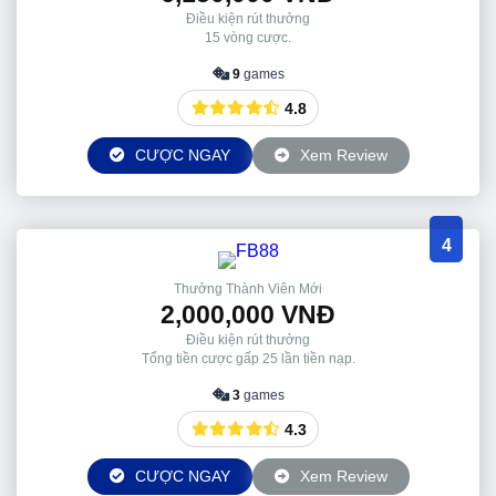
Điều kiện rút thưởng
15 vòng cược.
9
games
4.8
CƯỢC NGAY
Xem Review
4
Thưởng Thành Viên Mới
2,000,000 VNĐ
Điều kiện rút thưởng
Tổng tiền cược gấp 25 lần tiền nạp.
3
games
4.3
CƯỢC NGAY
Xem Review