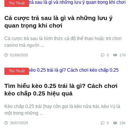
Thủ Thuật
Cá cược trả sau là gì và những lưu ý
quan trọng khi chơi
Cá cược trả sau là hình thức cá độ thể thao hoặc trò chơi
casino mà người ...
01/08/2025
0
170
Thủ Thuật
Tìm hiểu kèo 0.25 trái là gì? Cách chơi
kèo chấp 0.25 hiệu quả
Kèo chấp 0.25 trái (hay còn gọi là kèo nửa trái, kèo ¼) là
một trong những ...
30/07/2025
0
194