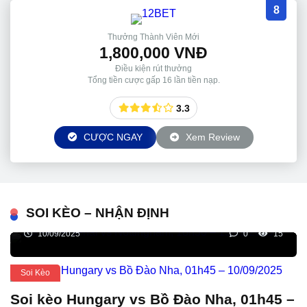
8
Thưởng Thành Viên Mới
1,800,000 VNĐ
Điều kiện rút thưởng
Tổng tiền cược gấp 16 lần tiền nạp.
3.3
Soi Kèo
CƯỢC NGAY
Xem Review
Soi kèo Arsenal vs
Nottingham, 18h30 –
13/09/2025
SOI KÈO – NHẬN ĐỊNH
10/09/2025
0
15
Soi Kèo
Soi kèo Hungary vs Bồ Đào Nha, 01h45 –