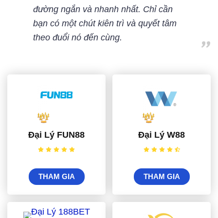
đường ngắn và nhanh nhất. Chỉ cần
bạn có một chút kiên trì và quyết tâm
theo đuổi nó đến cùng.
Đại Lý FUN88
Đại Lý W88
THAM GIA
THAM GIA