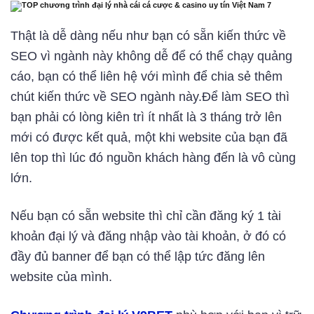
Thật là dễ dàng nếu như bạn có sẵn kiến thức về
SEO vì ngành này không dễ để có thể chạy quảng
cáo, bạn có thể liên hệ với mình để chia sẻ thêm
chút kiến thức về SEO ngành này.Để làm SEO thì
bạn phải có lòng kiên trì ít nhất là 3 tháng trở lên
mới có được kết quả, một khi website của bạn đã
lên top thì lúc đó nguồn khách hàng đến là vô cùng
lớn.
Nếu bạn có sẵn website thì chỉ cần đăng ký 1 tài
khoản đại lý và đăng nhập vào tài khoản, ở đó có
đầy đủ banner để bạn có thể lập tức đăng lên
website của mình.