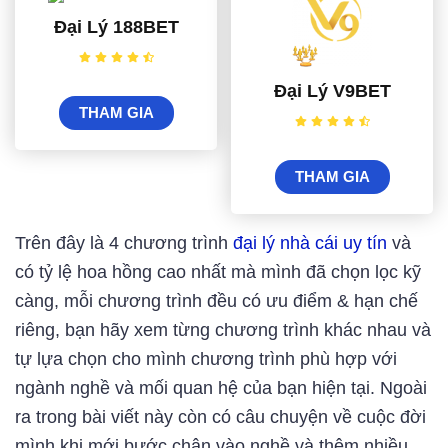
Đại Lý 188BET
Đại Lý V9BET
THAM GIA
THAM GIA
Trên đây là 4 chương trình
đại lý nhà cái uy tín
và
có tỷ lệ hoa hồng cao nhất mà mình đã chọn lọc kỹ
càng, mỗi chương trình đều có ưu điểm & hạn chế
riêng, bạn hãy xem từng chương trình khác nhau và
tự lựa chọn cho mình chương trình phù hợp với
ngành nghề và mối quan hệ của bạn hiện tại. Ngoài
ra trong bài viết này còn có câu chuyện về cuộc đời
mình khi mới bước chân vào nghề và thêm nhiều