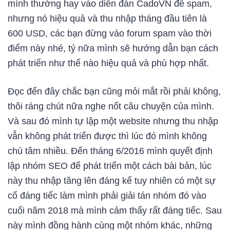
mình thường hay vào diễn đàn CadoVN để spam,
nhưng nó hiệu quả và thu nhập tháng đầu tiên là
600 USD, các bạn đừng vào forum spam vào thời
điểm này nhé, tý nữa mình sẽ hướng dẫn bạn cách
phát triển như thế nào hiệu quả và phù hợp nhất.
Đọc đến đây chắc bạn cũng mỏi mắt rồi phải không,
thôi ráng chút nữa nghe nốt câu chuyện của mình.
Và sau đó mình tự lập một website nhưng thu nhập
vẫn không phát triển được thì lúc đó mình không
chú tâm nhiều. Đến tháng 6/2016 mình quyết định
lập nhóm SEO để phát triển một cách bài bản, lúc
này thu nhập tăng lên đáng kể tuy nhiên có một sự
cố đáng tiếc làm mình phải giải tán nhóm đó vào
cuối năm 2018 mà mình cảm thấy rất đáng tiếc. Sau
này mình đồng hành cùng một nhóm khác, những