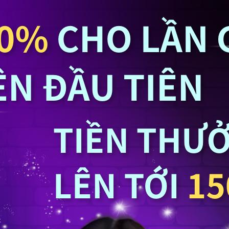
NHÀ CÁI
TRÒ CHƠI
KHUYẾN MÃI
THỦ THU
Nhà Cái
Kết quả bóng đá
Livescore
Bảng 