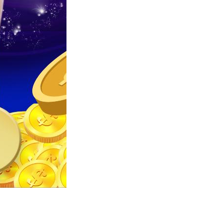
Cho đến ngày:
Th12 31, 2024
Thưởng Nạp Tiền
iền
W88 thưởng 30%
i
khoản gửi tiền đầu
tiên
Mã thưởng
N/A
 Slot
Thành viên mới và chưa được thực
ưởng
hiện rút tiền lần nào có thể tham gia
Nhận Thưởng
24
Cho đến ngày:
Th12 31, 2024