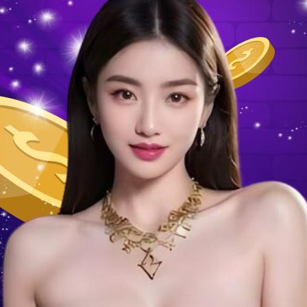
Thưởng Nạp Tiền
Thưởng Nạp Tiền
Thưởng Nạp Tiền
huyến mãi FB88
Khuyến mãi 10
lên đến 30% với
cho lần gửi tiền 
hững thành viên
tiên tại FB88
gửi tiền lần ba
Mã thưởng
N/A
Mã thưởng
N/A
Yêu cầu nhận thưởng khi đạt từ
20 vòng cược tại FB88
8 khuyến mãi nạp lại - Lên tới
30% cho lần gửi tiền thứ ba
Nhận Thưởng
Nhận Thưởng
Cho đến ngày:
Th12 31, 20