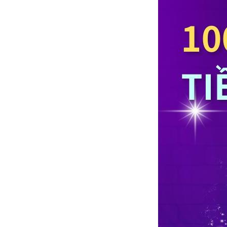
TRANG CHỦ
Kèo 
Thưởng Nạp Tiền